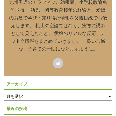
九州男児のアラフィフ。幼稚園、小学校教諭免
許取得。 幼児・初等教育16年の経験と、愛娘
のお陰で学び・知り得た情報を父親目線でお伝
えします。 机上の空論ではなく、実際に講師
として見えたこと。 愛娘のリアルな反応、ナ
ットク情報をまとめていきます。 「良い加減
な」子育ての一助になりますように。
アーカイブ
最近の投稿