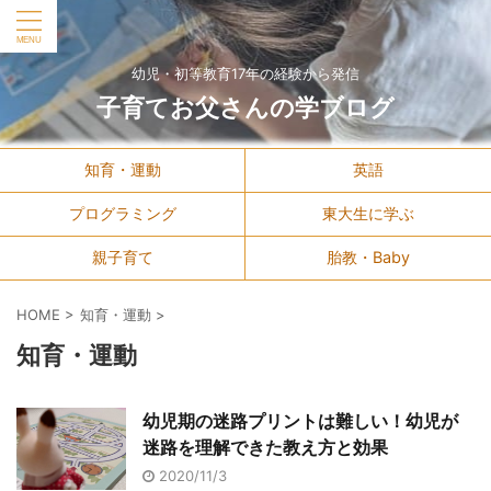
幼児・初等教育17年の経験から発信
子育てお父さんの学ブログ
知育・運動
英語
プログラミング
東大生に学ぶ
親子育て
胎教・Baby
HOME
>
知育・運動
>
知育・運動
幼児期の迷路プリントは難しい！幼児が
迷路を理解できた教え方と効果
2020/11/3