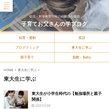
幼児・初等教育17年の経験から発信
子育てお父さんの学ブログ
知育・運動
英語
プログラミング
東大生に学ぶ
親子育て
胎教・Baby
HOME
>
東大生に学ぶ
>
東大生に学ぶ
東大生が小学生時代の【勉強場所と親子
関係】
2021/1/29