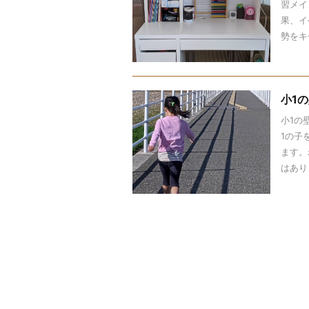
習メイ
果、イ
勢をキ
小1
小1の
1の子
ます。
はあり