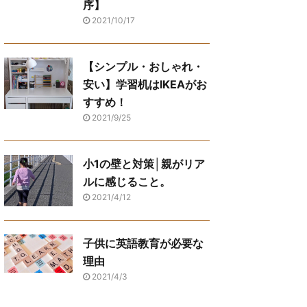
序】
2021/10/17
【シンプル・おしゃれ・
安い】学習机はIKEAがお
すすめ！
2021/9/25
小1の壁と対策│親がリア
ルに感じること。
2021/4/12
子供に英語教育が必要な
理由
2021/4/3