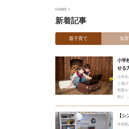
HOME
>
新着記事
親子育て
知育
小学
せる
小学生
と遊び
宿題を
由と ..
【シ
学習机