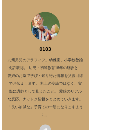
0103
九州男児のアラフィフ。幼稚園、小学校教諭
免許取得。 幼児・初等教育16年の経験と、
愛娘のお陰で学び・知り得た情報を父親目線
でお伝えします。 机上の空論ではなく、実
際に講師として見えたこと。 愛娘のリアル
な反応、ナットク情報をまとめていきます。
「良い加減な」子育ての一助になりますよう
に。