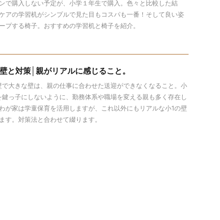
ンで購入しない予定が、小学１年生で購入。色々と比較した結
ケアの学習机がシンプルで見た目もコスパも一番！そして良い姿
ープする椅子。おすすめの学習机と椅子を紹介。
の壁と対策│親がリアルに感じること。
壁で大きな壁は、親の仕事に合わせた送迎ができなくなること。小
を鍵っ子にしないように、勤務体系や職場を変える親も多く存在し
わが家は学童保育を活用しますが、これ以外にもリアルな小1の壁
ます。対策法と合わせて綴ります。